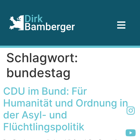
Schlagwort:
bundestag
CDU im Bund: Für
Humanität und Ordnung in
der Asyl- und
Flüchtlingspolitik