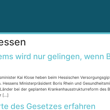
essen
ems wird nur gelingen, wenn 
sminister Kai Klose heben beim Hessischen Versorgungsgipf
 Hessens Ministerpräsident Boris Rhein und Gesundheitsmin
 Länder bei der geplanten Krankenhausstrukturreform des B
r […]
rte des Gesetzes erfahren